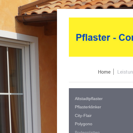
Home
Leistu
Altstadtpflaster
Pflasterklinker
City-Flair
Polygono
Bodenplatten